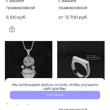
с вашей
с вашей
гравировкой
гравировкой
6 100 pуб.
от 12 700 pуб.
Мы используем
файлы cookies
, чтобы улучшить
сайт для Вас.
Согласен
Кулон "Неваляшка"
Кольцо "Овальная"
без гравировки
печатка с вашей
гравировкой