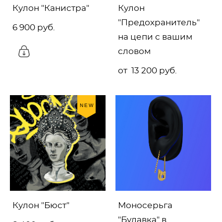
Кулон "Канистра"
Кулон
"Предохранитель"
6 900 pуб.
на цепи с вашим
словом
от 13 200 pуб.
NEW
Кулон "Бюст"
Моносерьга
"Булавка" в