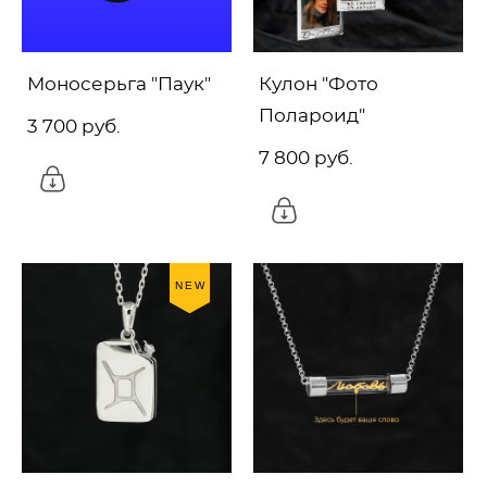
Моносерьга "Паук"
Кулон "Фото
Полароид"
3 700 pуб.
7 800 pуб.
NEW