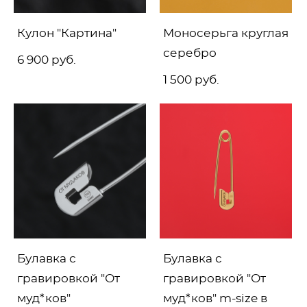
Кулон "Картина"
Моносерьга круглая
серебро
6 900 pуб.
1 500 pуб.
Булавка с
Булавка с
гравировкой "От
гравировкой "От
муд*ков"
муд*ков" m-size в