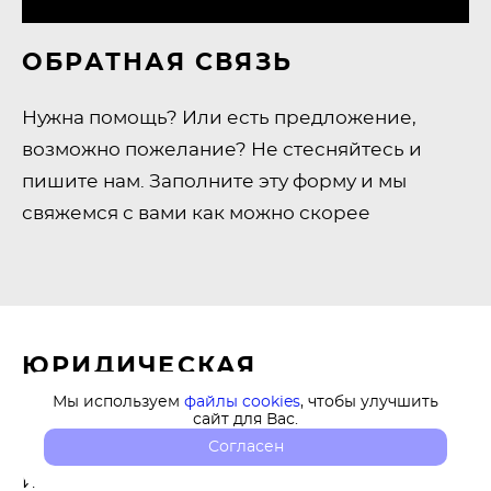
ОБРАТНАЯ СВЯЗЬ
Нужна помощь? Или есть предложение,
возможно пожелание? Не стесняйтесь и
пишите нам. Заполните эту форму и мы
свяжемся с вами как можно скорее
ЮРИДИЧЕСКАЯ
ИНФОРМАЦИЯ
Мы используем
файлы cookies
, чтобы улучшить
сайт для Вас.
Согласен
ИП Анчухина Марина Тимофеевна
ИНН: 773773966104