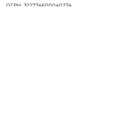
ОГРН: 322774600040274
ИНФО:
Оплата и доставка
Оплата частями Яндекс Сплит
Контакты
О нас
Политика конфиденциальности
Подарочный сертификат