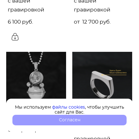
с вашей
с вашей
гравировкой
гравировкой
6 100 pуб.
от 12 700 pуб.
Мы используем
файлы cookies
, чтобы улучшить
сайт для Вас.
Согласен
Кулон "Неваляшка"
Кольцо "Овальная"
без гравировки
печатка с вашей
гравировкой