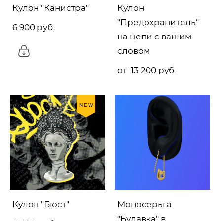
Кулон "Канистра"
Кулон
"Предохранитель"
6 900 pуб.
на цепи с вашим
словом
от 13 200 pуб.
NEW
Кулон "Бюст"
Моносерьга
"Булавка" в