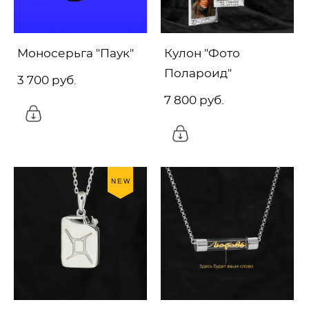
Моносерьга "Паук"
Кулон "Фото
Полароид"
3 700 pуб.
7 800 pуб.
NEW