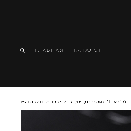
ГЛАВНАЯ
КАТАЛОГ
магазин
>
все
>
кольцо серия "love" б