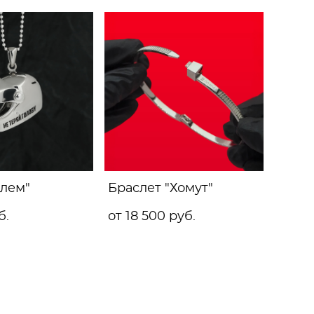
лем"
Браслет "Хомут"
б.
от 18 500 pуб.