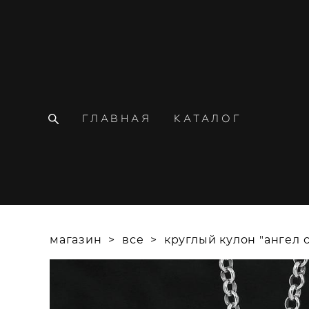
ГЛАВНАЯ
КАТАЛОГ
магазин
>
все
>
круглый кулон "ангел 