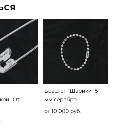
ЬСЯ
с
Браслет "Шарики" 5
кой "От
мм серебро
от 10 000 pуб.
.