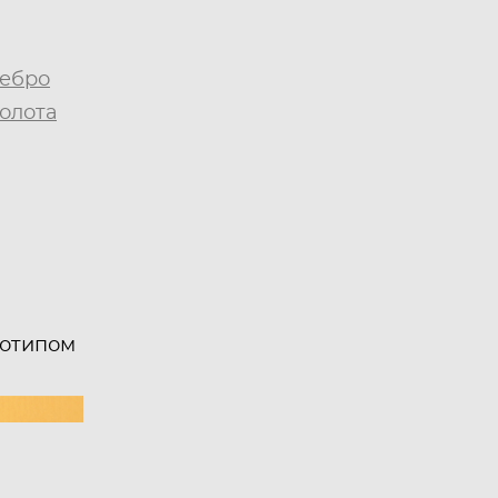
ребро
олота
готипом