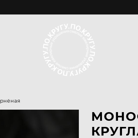
ернёная
МОНО
КРУГЛ