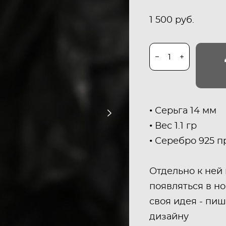
1 500 pуб.
• Серьга 14 мм
• Вес 1.1 гр
• Серебро 925 
Отдельно к ней
появляться в но
своя идея - пи
дизайну