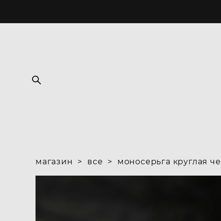
магазин
>
все
>
моносерьга круглая ч