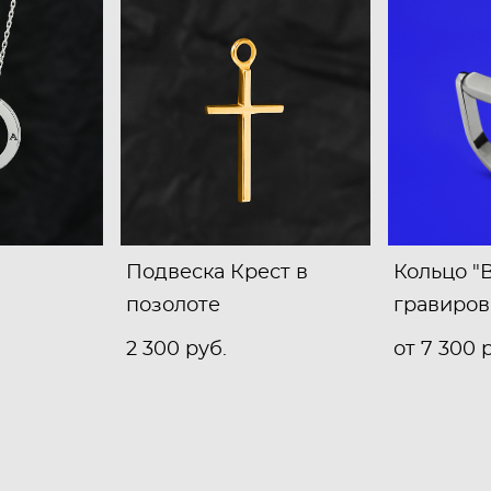
Подвеска Крест в
Кольцо "
позолоте
гравиров
2 300 pуб.
от 7 300 