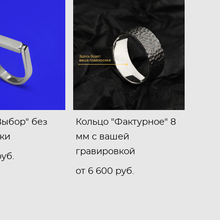
Выбор" без
Кольцо "Фактурное" 8
ки
мм с вашей
гравировкой
pуб.
от 6 600 pуб.