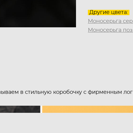
Другие цвета:
Моносерьга се
Моносерьга поз
вываем в стильную коробочку с фирменным ло