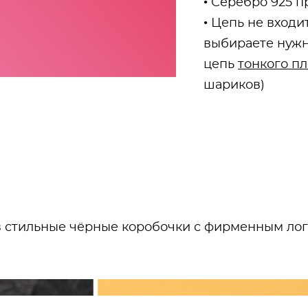
• Серебро 925 
• Цепь не входит
выбираете нужн
цепь
тонкого п
шариков)
 стильные чёрные коробочки с фирменным лого