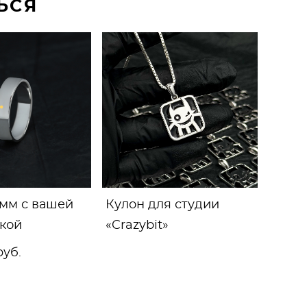
ЬСЯ
 мм с вашей
Кулон для студии
кой
«Crazybit»
pуб.