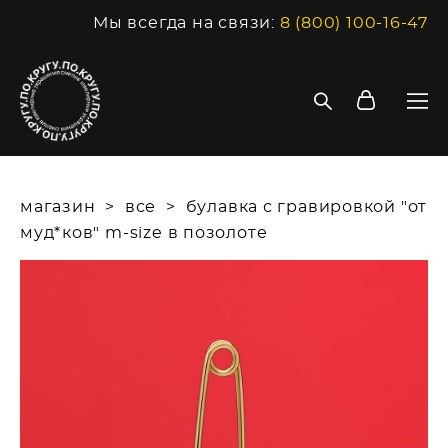
Мы всегда на связи:
8 (800) 100-16-47
магазин
>
все
>
булавка с гравировкой "от
муд*ков" m-size в позолоте