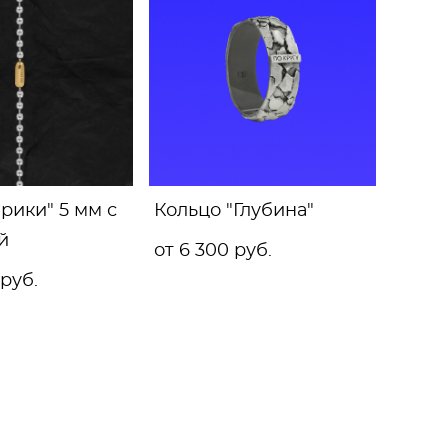
рики" 5 мм с
Кольцо "Глубина"
й
от 6 300 pуб.
 pуб.