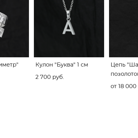
иметр"
Кулон "Буква" 1 см
Цепь "Ша
позолото
2 700 pуб.
от 18 000