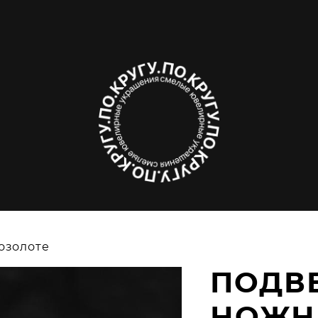
озолоте
ПОДВ